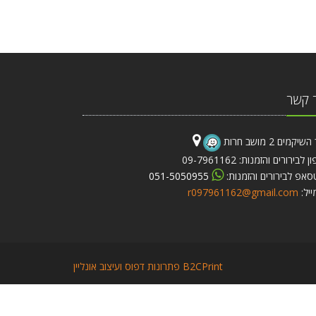
 קשר
יקמים 2 מושב חרות
 לבירורים והזמנות: 09-7961162
סאפ לבירורים והזמנות:
051-5050955
ייל:
r097961162@gmail.com
B2CPrint פתרונות דפוס ועיצוב אונליין