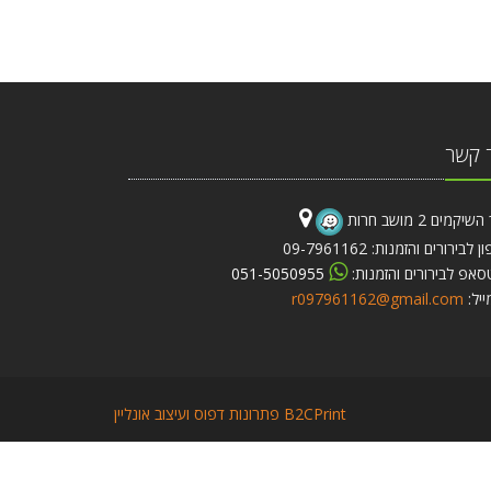
 קשר
יקמים 2 מושב חרות
 לבירורים והזמנות: 09-7961162
סאפ לבירורים והזמנות:
051-5050955
ייל:
r097961162@gmail.com
B2CPrint פתרונות דפוס ועיצוב אונליין